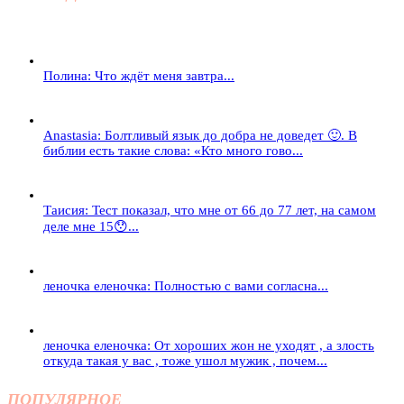
Полина: Что ждёт меня завтра...
Anastasia: Болтливый язык до добра не доведет 🙂. В
библии есть такие слова: «Кто много гово...
Таисия: Тест показал, что мне от 66 до 77 лет, на самом
деле мне 15😯...
леночка еленочка: Полностью с вами согласна...
леночка еленочка: От хороших жон не уходят , а злость
откуда такая у вас , тоже ушол мужик , почем...
ПОПУЛЯРНОЕ