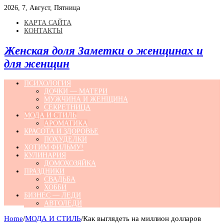
2026, 7, Август, Пятница
КАРТА САЙТА
КОНТАКТЫ
Женская доля Заметки о женщинах и
для женщин
ПСИХОЛОГИЯ
ДОЧКИ — МАТЕРИ
МУЖЧИНА И ЖЕНЩИНА
СЕКРЕТНИЦА
МОДА И СТИЛЬ
АРОМАТИКА
КРАСОТА И ЗДОРОВЬЕ
ПОХУДЕЛКИ
ХОТИМ ФИЛЬМУ!
КУЛИНАРИЯ
ДОМОХОЗЯЙКА
ПРАЗДНИКИ
СВАДЬБА
ХОББИ
БИЗНЕС — ЛЕДИ
АВТОЛЕДИ
Home
/
МОДА И СТИЛЬ
/
Как выглядеть на миллион долларов