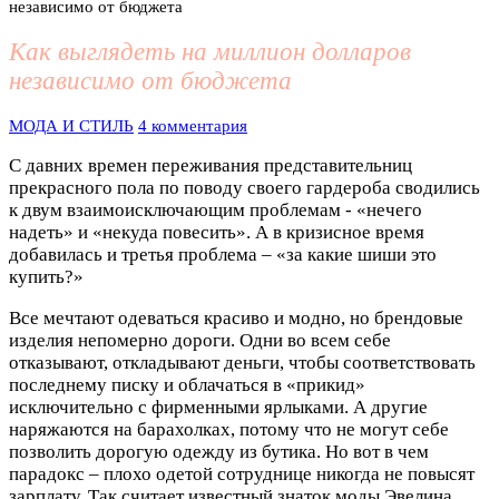
независимо от бюджета
Как выглядеть на миллион долларов
независимо от бюджета
МОДА И СТИЛЬ
4 комментария
С давних времен переживания представительниц
прекрасного пола по поводу своего гардероба сводились
к двум взаимоисключающим проблемам - «нечего
надеть» и «некуда повесить». А в кризисное время
добавилась и третья проблема – «за какие шиши это
купить?»
Все мечтают одеваться красиво и модно, но брендовые
изделия непомерно дороги. Одни во всем себе
отказывают, откладывают деньги, чтобы соответствовать
последнему писку и облачаться в «прикид»
исключительно с фирменными ярлыками. А другие
наряжаются на барахолках, потому что не могут себе
позволить дорогую одежду из бутика. Но вот в чем
парадокс – плохо одетой сотруднице никогда не повысят
зарплату. Так считает известный знаток моды Эвелина