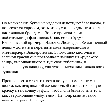
Но магические буквы на изделии действуют безотказно, и
пользуются спросом, хоть эти сумки и рядом не лежали с
настоящими брендами. Во все времена такие
любительницы фальшивок были, есть и будут.
Классический пример – Эллочка Людоедка. Ее жизненный
девиз – догнать и перегнать дочь американского
миллиардера Вандербильда. С помощью кисточки и
зеленой краски она превращает накидку из «русского
зайца, умерщвленного в Тульской губернии», в
эксклюзивную накидку, сшитую из меха «американского
тушкана».
Прошло почти сто лет, и вот в популярном клипе мы
видим, как девушка той же кисточкой наносит красную
краску на подошву туфель, чтобы они были точь-в-точь
как сверхмодные «лабутены». Не подражайте таким
«мастерицам». Не надо.